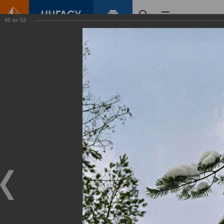
45
из
53
Главная
Контент
Зеленый Город
Виртуальные
выставки
(фотоальбомы)