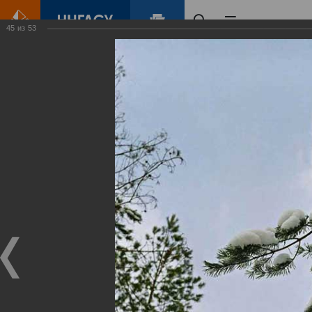
45
из
53
Главная
Контент
Зеленый Город
Виртуальные
выставки
(фотоальбомы)