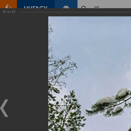
45
из
53
Главная
Контент
Зеленый Город
Виртуальные
выставки
(фотоальбомы)