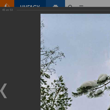
45
из
53
Главная
Контент
Зеленый Город
Виртуальные
выставки
(фотоальбомы)