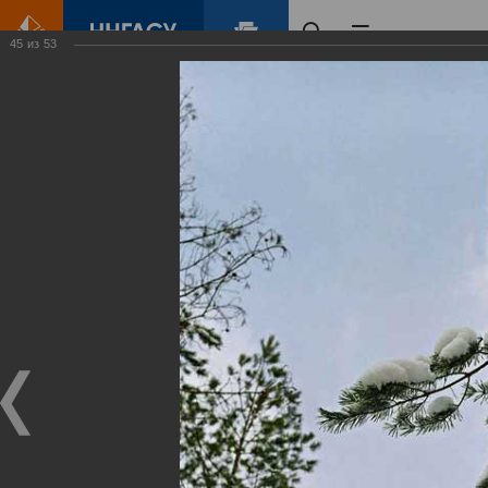
45
из
53
Главная
Контент
Зеленый Город
Виртуальные
выставки
(фотоальбомы)