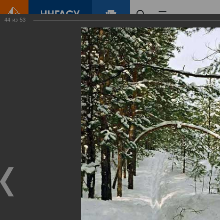
44
из
53
Главная
Контент
Зеленый Город
Виртуальные
выставки
(фотоальбомы)