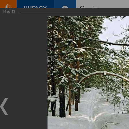
44
из
53
Главная
Контент
Зеленый Город
Виртуальные
выставки
(фотоальбомы)