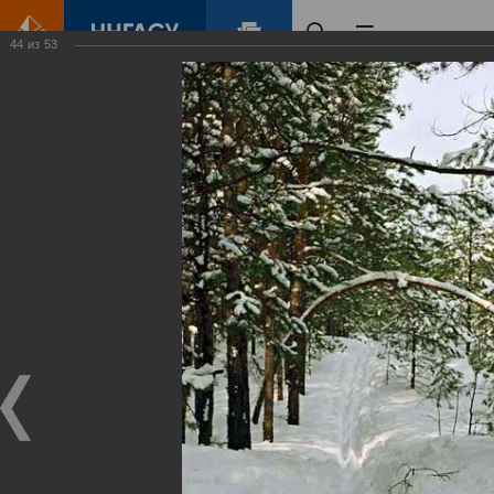
44
из
53
Главная
Контент
Зеленый Город
Виртуальные
выставки
(фотоальбомы)