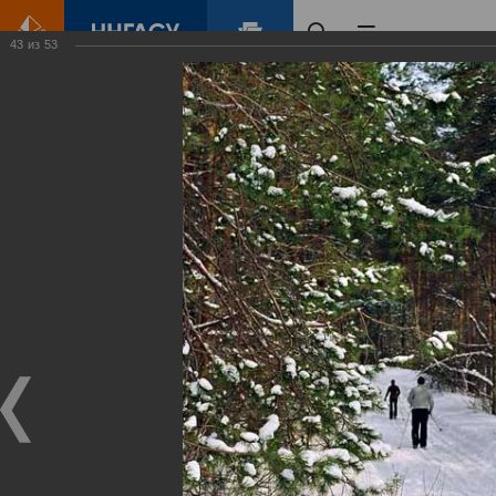
43
из
53
Главная
Контент
Зеленый Город
Виртуальные
выставки
(фотоальбомы)