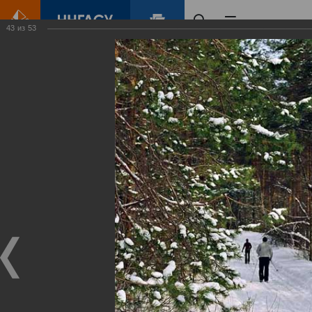
43
из
53
Главная
Контент
Зеленый Город
Виртуальные
выставки
(фотоальбомы)