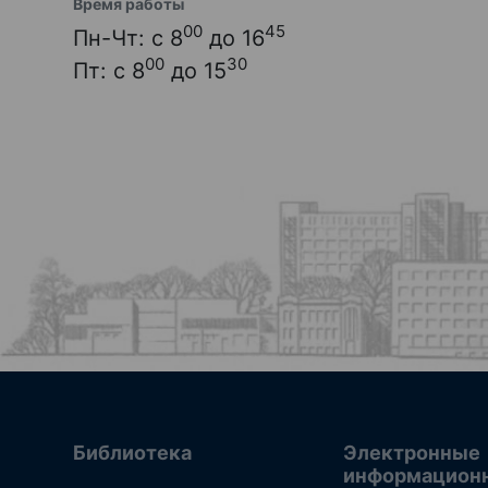
Время работы
00
45
Пн-Чт: с 8
до 16
00
30
Пт: с 8
до 15
Библиотека
Электронные
информацион