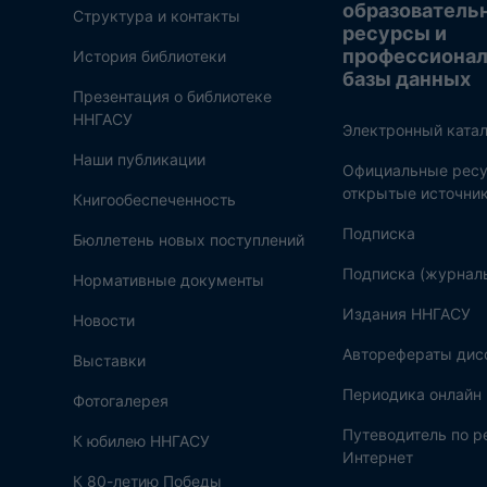
образователь
Структура и контакты
ресурсы и
профессиона
История библиотеки
базы данных
Презентация о библиотеке
ННГАСУ
Электронный катал
Наши публикации
Официальные ресу
открытые источни
Книгообеспеченность
Подписка
Бюллетень новых поступлений
Подписка (журнал
Нормативные документы
Издания ННГАСУ
Новости
Авторефераты дис
Выставки
Периодика онлайн
Фотогалерея
Путеводитель по 
К юбилею ННГАСУ
Интернет
К 80-летию Победы