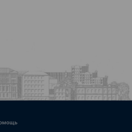
омощь