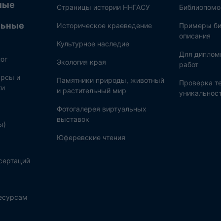
ные
Страницы истории ННГАСУ
Библиопом
льные
Историческое краеведение
Примеры би
описания
Культурное наследие
Для диплом
ог
Экология края
работ
рсы и
Памятники природы, животный
Проверка те
ки
и растительный мир
уникальнос
Фотогалерея виртуальных
выставок
ы)
Юферевские чтения
сертаций
ресурсам