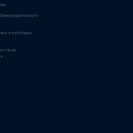
ощь
блиографического
ных и курсовых
кста на
ть