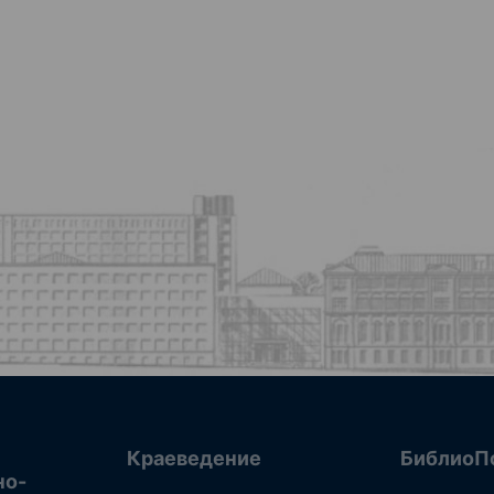
Краеведение
БиблиоП
но-