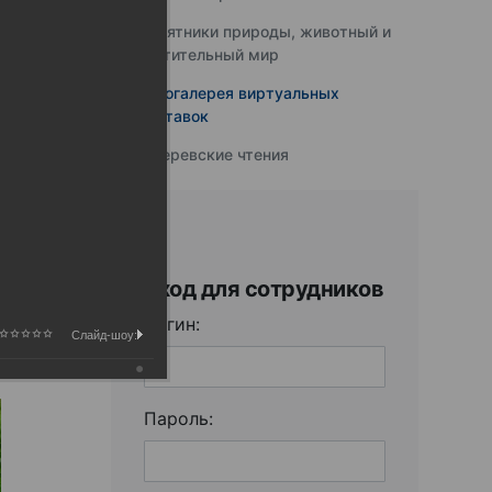
Памятники природы, животный и
растительный мир
Фотогалерея виртуальных
выставок
Юферевские чтения
Вход для сотрудников
Логин:
Слайд-шоу:
Пароль: