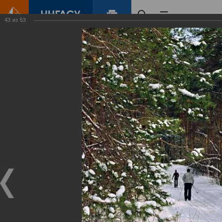
43
из
53
Главная
Контент
Зеленый Город
Виртуальные
выставки
(фотоальбомы)