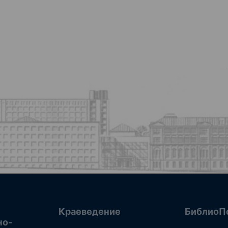
Краеведение
БиблиоП
но-