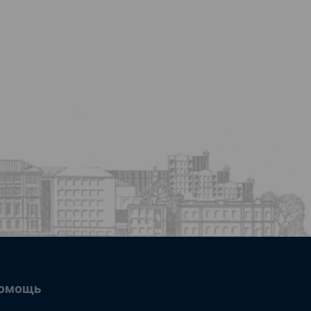
омощь