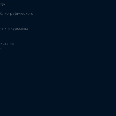
ощь
блиографического
ных и курсовых
кста на
ть