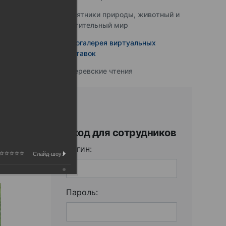
Памятники природы, животный и
растительный мир
Фотогалерея виртуальных
выставок
Юферевские чтения
Вход для сотрудников
Логин:
Слайд-шоу:
Пароль: