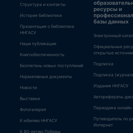
образователь
Структура и контакты
ресурсы и
профессиона
История библиотеки
базы данных
Презентация о библиотеке
ННГАСУ
Электронный катал
Наши публикации
Официальные ресу
открытые источни
Книгообеспеченность
Подписка
Бюллетень новых поступлений
Подписка (журнал
Нормативные документы
Издания ННГАСУ
Новости
Авторефераты дис
Выставки
Периодика онлайн
Фотогалерея
Путеводитель по 
К юбилею ННГАСУ
Интернет
К 80-летию Победы