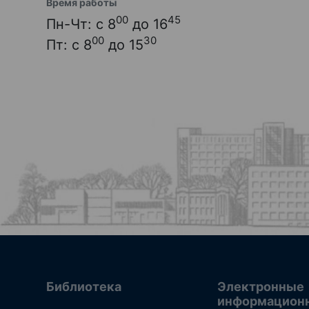
Время работы
00
45
Пн-Чт: с 8
до 16
00
30
Пт: с 8
до 15
Библиотека
Электронные
информацион