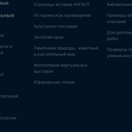
ные
Страницы истории ННГАСУ
Библиопом
льные
Историческое краеведение
Примеры би
описания
Культурное наследие
Для диплом
ог
Экология края
работ
рсы и
Памятники природы, животный
Проверка те
ки
и растительный мир
уникальнос
Фотогалерея виртуальных
выставок
ы)
Юферевские чтения
сертаций
ресурсам