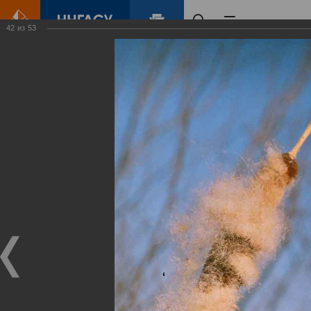
42
из
53
Главная
Контент
Зеленый Город
Виртуальные
выставки
(фотоальбомы)