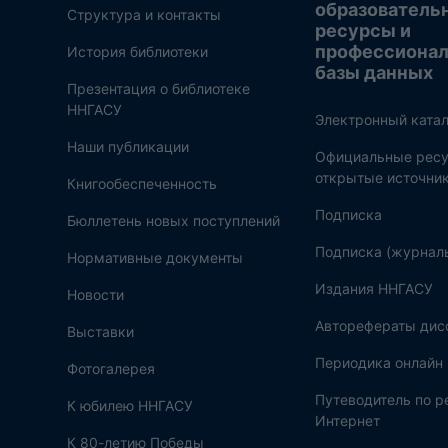
образователь
Структура и контакты
ресурсы и
профессиона
История библиотеки
базы данных
Презентация о библиотеке
ННГАСУ
Электронный катал
Наши публикации
Официальные ресу
открытые источни
Книгообеспеченность
Подписка
Бюллетень новых поступлений
Подписка (журнал
Нормативные документы
Издания ННГАСУ
Новости
Авторефераты дис
Выставки
Периодика онлайн
Фотогалерея
Путеводитель по 
К юбилею ННГАСУ
Интернет
К 80-летию Победы