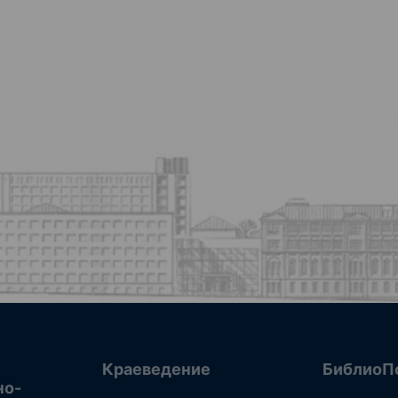
Краеведение
БиблиоП
но-