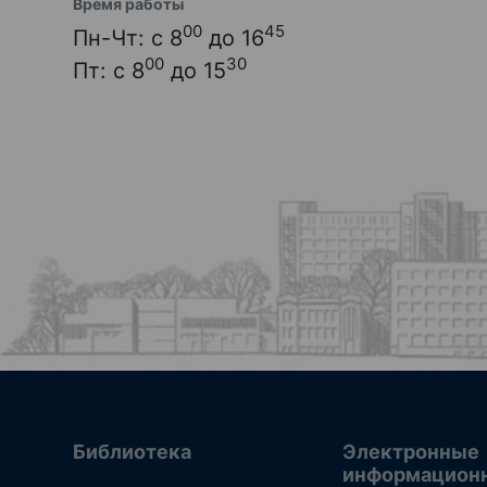
Время работы
00
45
Пн-Чт: с 8
до 16
00
30
Пт: с 8
до 15
Библиотека
Электронные
информацион