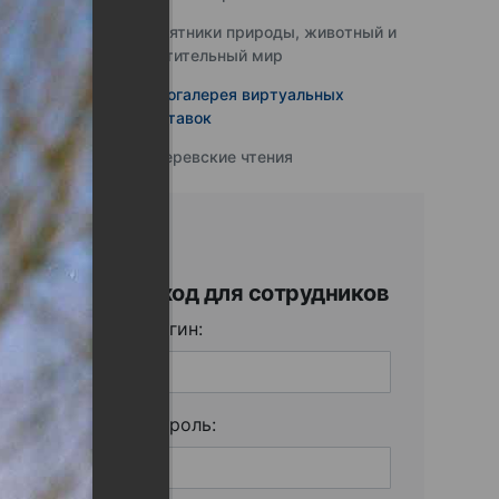
Памятники природы, животный и
растительный мир
Фотогалерея виртуальных
выставок
Юферевские чтения
Вход для сотрудников
Логин:
Пароль: