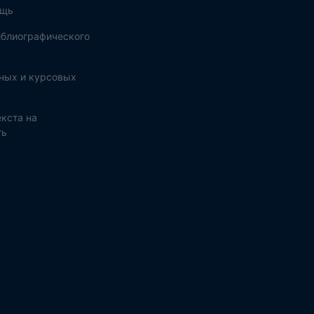
ощь
блиографического
ных и курсовых
кста на
ть