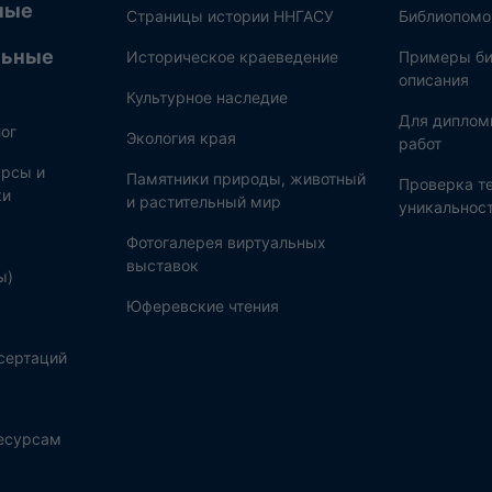
ные
Страницы истории ННГАСУ
Библиопом
льные
Историческое краеведение
Примеры би
описания
Культурное наследие
Для диплом
ог
Экология края
работ
рсы и
Памятники природы, животный
Проверка те
ки
и растительный мир
уникальнос
Фотогалерея виртуальных
выставок
ы)
Юферевские чтения
сертаций
ресурсам