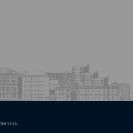
омощь