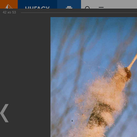
42
из
53
Главная
Контент
Зеленый Город
Виртуальные
выставки
(фотоальбомы)