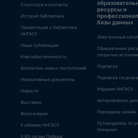
образователь
Структура и контакты
ресурсы и
профессиона
История библиотеки
базы данных
Презентация о библиотеке
ННГАСУ
Электронный катал
Наши публикации
Официальные ресу
открытые источни
Книгообеспеченность
Подписка
Бюллетень новых поступлений
Подписка (журнал
Нормативные документы
Издания ННГАСУ
Новости
Авторефераты дис
Выставки
Периодика онлайн
Фотогалерея
Путеводитель по 
К юбилею ННГАСУ
Интернет
К 80-летию Победы