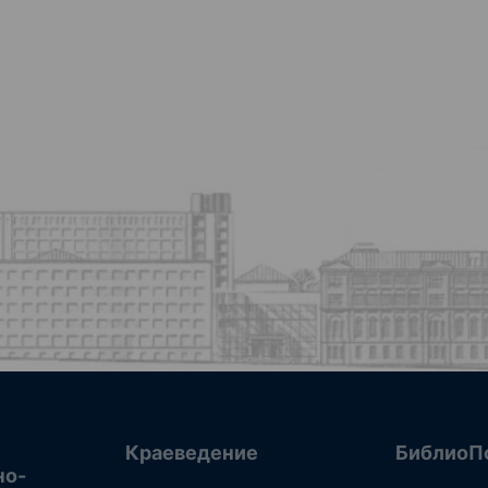
Краеведение
БиблиоП
но-