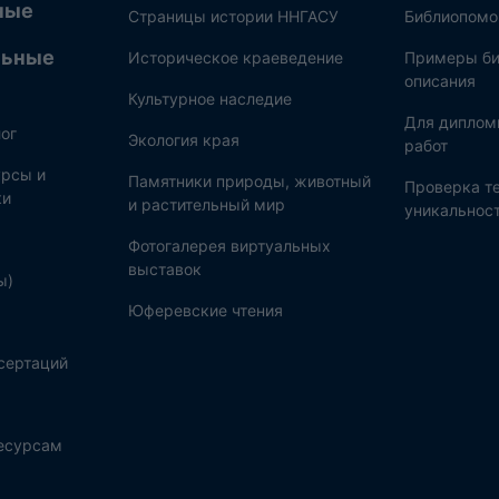
ные
Страницы истории ННГАСУ
Библиопом
льные
Историческое краеведение
Примеры би
описания
Культурное наследие
Для диплом
ог
Экология края
работ
рсы и
Памятники природы, животный
Проверка те
ки
и растительный мир
уникальнос
Фотогалерея виртуальных
выставок
ы)
Юферевские чтения
сертаций
ресурсам