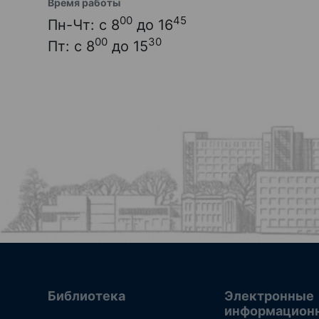
Время работы
00
45
Пн-Чт: с 8
до 16
00
30
Пт: с 8
до 15
Библиотека
Электронные
информацион