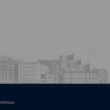
омощь