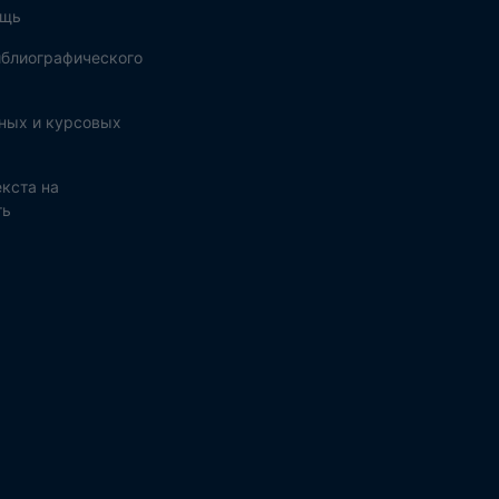
ощь
блиографического
ных и курсовых
кста на
ть