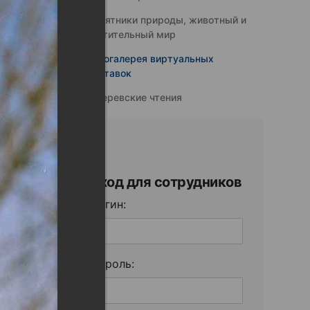
Памятники природы, животный и
растительный мир
Фотогалерея виртуальных
выставок
Юферевские чтения
Вход для сотрудников
Логин:
Пароль: