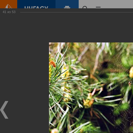
41
из
53
Главная
Контент
Зеленый Город
Виртуальные
выставки
(фотоальбомы)