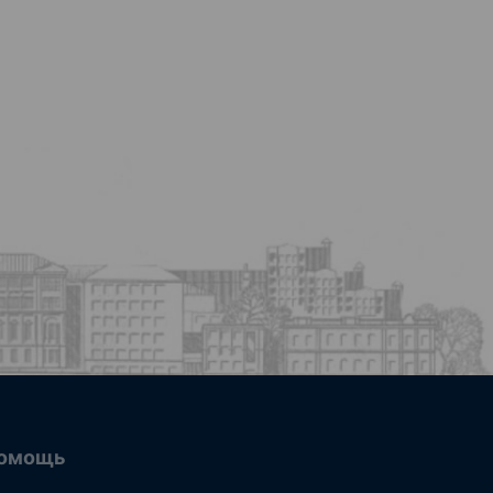
омощь