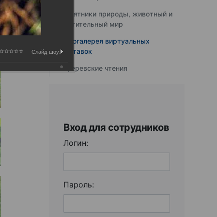
Памятники природы, животный и
растительный мир
Фотогалерея виртуальных
выставок
Слайд-шоу:
Юферевские чтения
Вход для сотрудников
Логин:
Пароль: