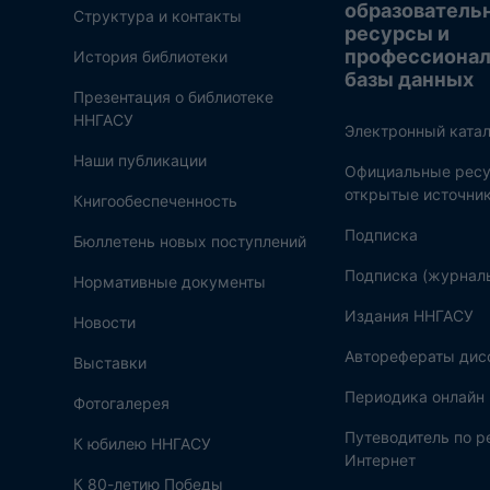
образователь
Структура и контакты
ресурсы и
профессиона
История библиотеки
базы данных
Презентация о библиотеке
ННГАСУ
Электронный катал
Наши публикации
Официальные ресу
открытые источни
Книгообеспеченность
Подписка
Бюллетень новых поступлений
Подписка (журнал
Нормативные документы
Издания ННГАСУ
Новости
Авторефераты дис
Выставки
Периодика онлайн
Фотогалерея
Путеводитель по 
К юбилею ННГАСУ
Интернет
К 80-летию Победы