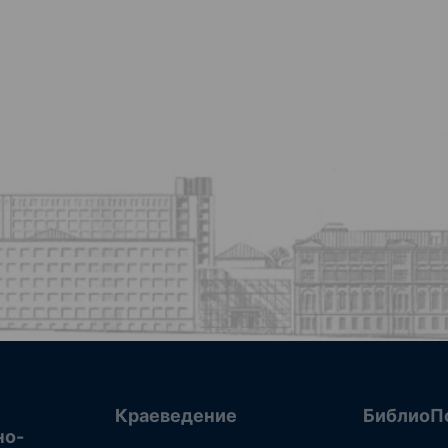
Краеведение
БиблиоП
но-