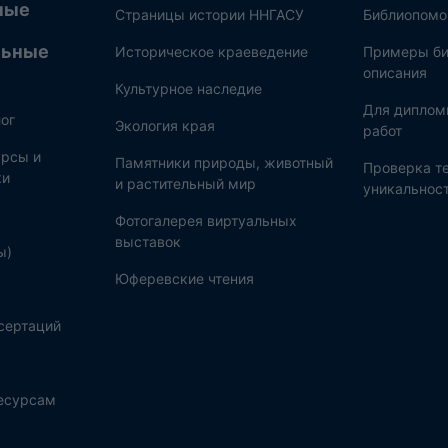
ные
Страницы истории ННГАСУ
Библиопом
льные
Историческое краеведение
Примеры би
описания
Культурное наследие
Для диплом
ог
Экология края
работ
рсы и
Памятники природы, животный
Проверка те
ки
и растительный мир
уникальнос
Фотогалерея виртуальных
выставок
ы)
Юферевские чтения
сертаций
ресурсам