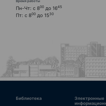
Время работы
00
45
Пн-Чт: с 8
до 16
00
30
Пт: с 8
до 15
Библиотека
Электронные
информацион