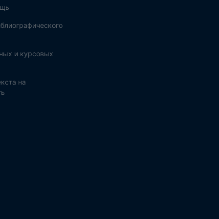
ощь
блиографического
ных и курсовых
кста на
ть