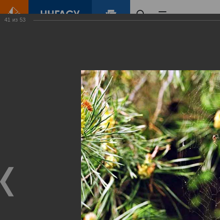
41
из
53
Главная
Контент
Зеленый Город
Виртуальные
выставки
(фотоальбомы)