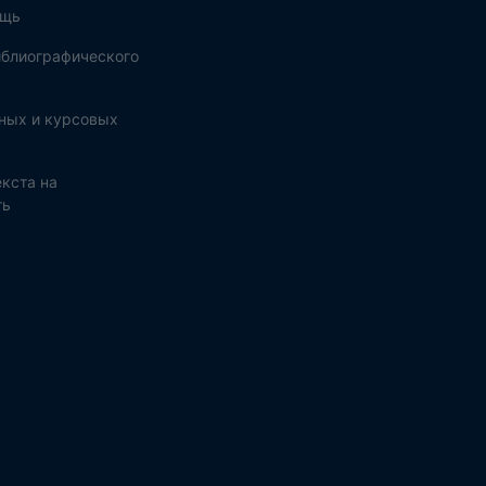
ощь
блиографического
ных и курсовых
кста на
ть