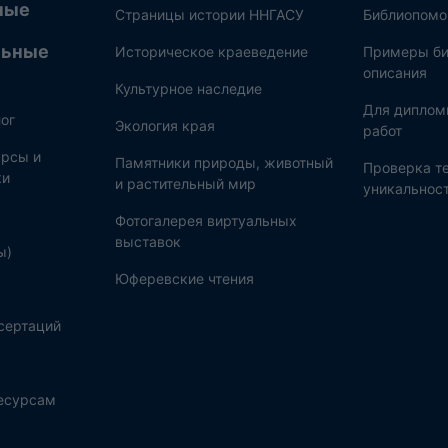
ные
Страницы истории ННГАСУ
Библиопом
льные
Историческое краеведение
Примеры би
описания
Культурное наследие
Для диплом
ог
Экология края
работ
рсы и
Памятники природы, животный
Проверка те
ки
и растительный мир
уникальнос
Фотогалерея виртуальных
выставок
ы)
Юферевские чтения
сертаций
ресурсам