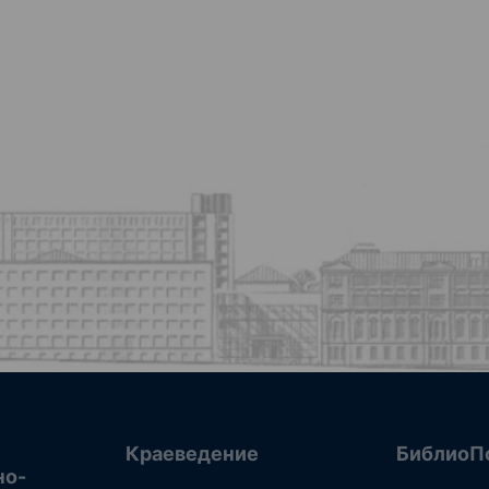
Краеведение
БиблиоП
но-