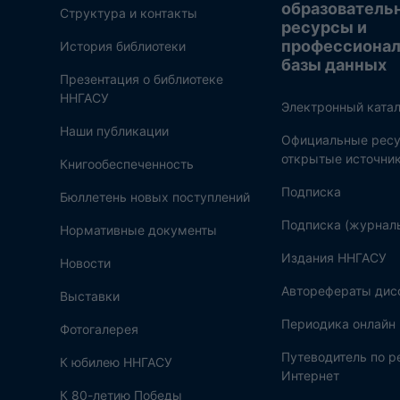
образователь
Структура и контакты
ресурсы и
профессиона
История библиотеки
базы данных
Презентация о библиотеке
ННГАСУ
Электронный катал
Наши публикации
Официальные ресу
открытые источни
Книгообеспеченность
Подписка
Бюллетень новых поступлений
Подписка (журнал
Нормативные документы
Издания ННГАСУ
Новости
Авторефераты дис
Выставки
Периодика онлайн
Фотогалерея
Путеводитель по 
К юбилею ННГАСУ
Интернет
К 80-летию Победы