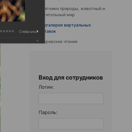
Памятники природы, животный и
растительный мир
Фотогалерея виртуальных
выставок
Слайд-шоу:
Юферевские чтения
Вход для сотрудников
Логин:
Пароль: