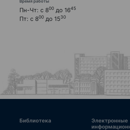
Время работы
00
45
Пн-Чт: с 8
до 16
00
30
Пт: с 8
до 15
Библиотека
Электронные
информацион