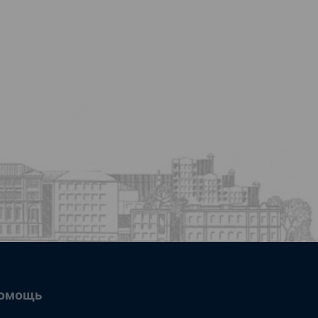
омощь