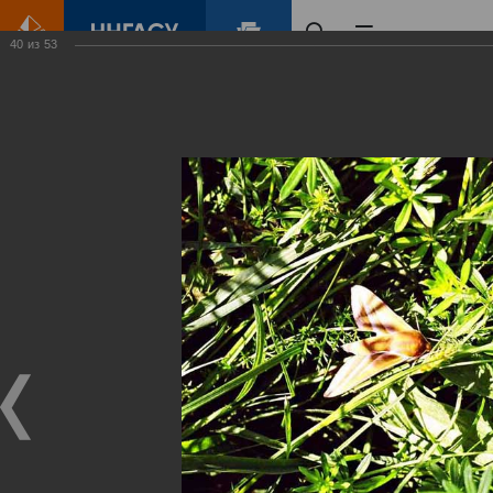
40
из
53
Главная
Контент
Зеленый Город
Виртуальные
выставки
(фотоальбомы)