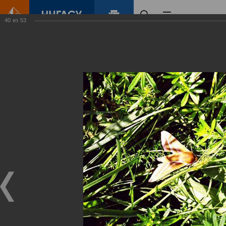
40
из
53
Главная
Контент
Зеленый Город
Виртуальные
выставки
(фотоальбомы)