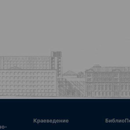
Краеведение
БиблиоП
но-