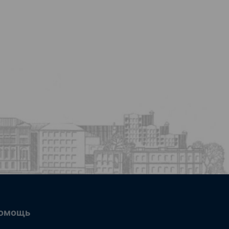
омощь