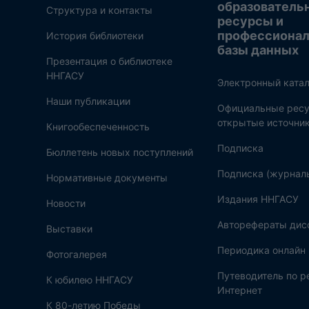
образователь
Структура и контакты
ресурсы и
профессиона
История библиотеки
базы данных
Презентация о библиотеке
ННГАСУ
Электронный катал
Наши публикации
Официальные ресу
открытые источни
Книгообеспеченность
Подписка
Бюллетень новых поступлений
Подписка (журнал
Нормативные документы
Издания ННГАСУ
Новости
Авторефераты дис
Выставки
Периодика онлайн
Фотогалерея
Путеводитель по 
К юбилею ННГАСУ
Интернет
К 80-летию Победы