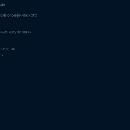
ощь
блиографического
ных и курсовых
кста на
ть