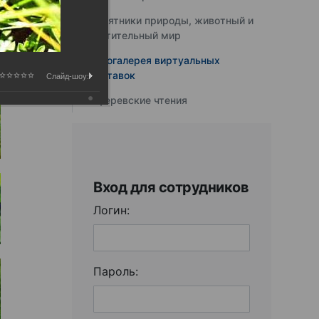
Памятники природы, животный и
растительный мир
Фотогалерея виртуальных
выставок
Слайд-шоу:
Юферевские чтения
Вход для сотрудников
Логин:
Пароль: