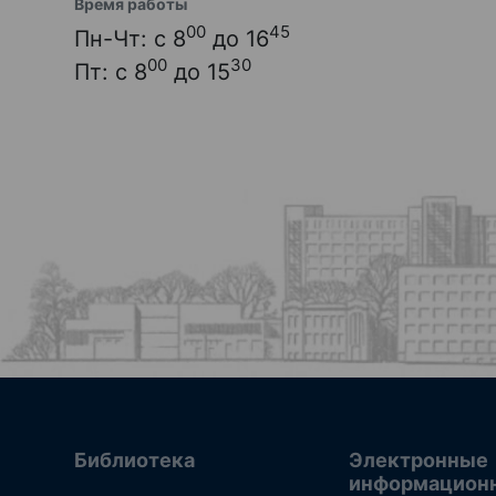
Время работы
00
45
Пн-Чт: с 8
до 16
00
30
Пт: с 8
до 15
Библиотека
Электронные
информацион