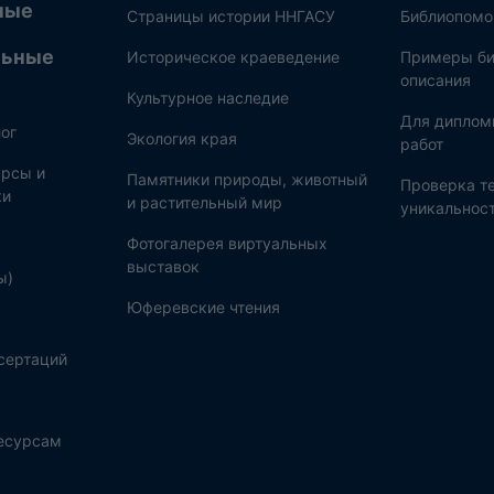
ные
Страницы истории ННГАСУ
Библиопом
льные
Историческое краеведение
Примеры би
описания
Культурное наследие
Для диплом
ог
Экология края
работ
рсы и
Памятники природы, животный
Проверка те
ки
и растительный мир
уникальнос
Фотогалерея виртуальных
выставок
ы)
Юферевские чтения
сертаций
ресурсам