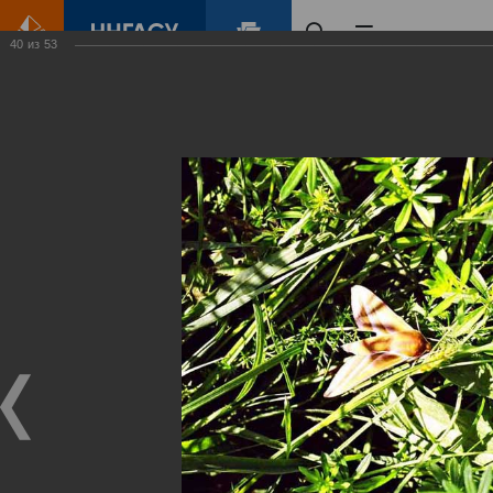
40
из
53
Главная
Контент
Зеленый Город
Виртуальные
выставки
(фотоальбомы)