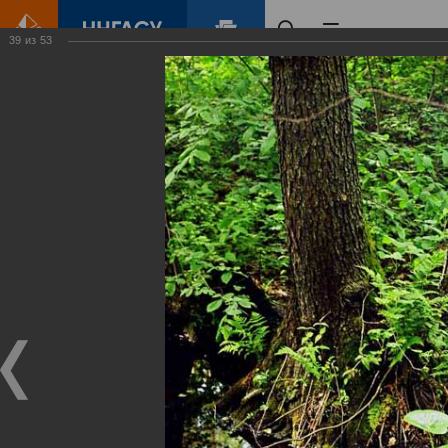
39
из
53
Главная
Контент
Зеленый Город
Виртуальные
выставки
(фотоальбомы)