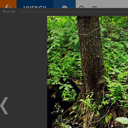
39
из
53
Главная
Контент
Зеленый Город
Виртуальные
выставки
(фотоальбомы)