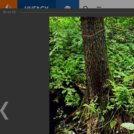
39
из
53
Главная
Контент
Зеленый Город
Виртуальные
выставки
(фотоальбомы)