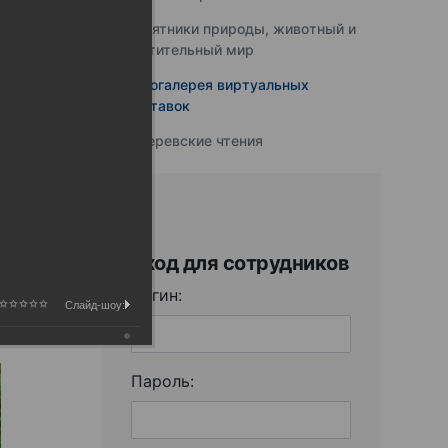
Памятники природы, животный и
растительный мир
Фотогалерея виртуальных
выставок
Юферевские чтения
Вход для сотрудников
Логин:
Слайд-шоу:
Пароль: