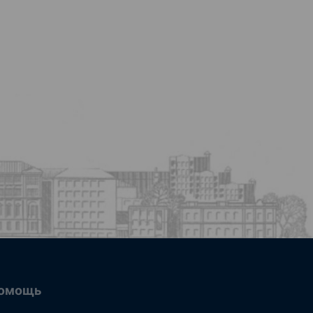
омощь