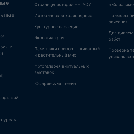
ные
Страницы истории ННГАСУ
Библиопом
льные
Историческое краеведение
Примеры би
описания
Культурное наследие
Для диплом
ог
Экология края
работ
рсы и
Памятники природы, животный
Проверка те
ки
и растительный мир
уникальнос
Фотогалерея виртуальных
выставок
ы)
Юферевские чтения
сертаций
ресурсам