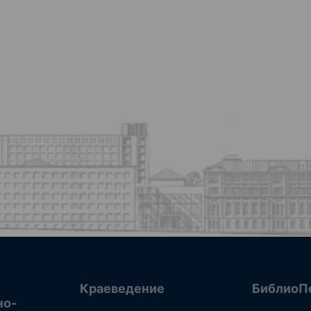
Краеведение
БиблиоП
но-