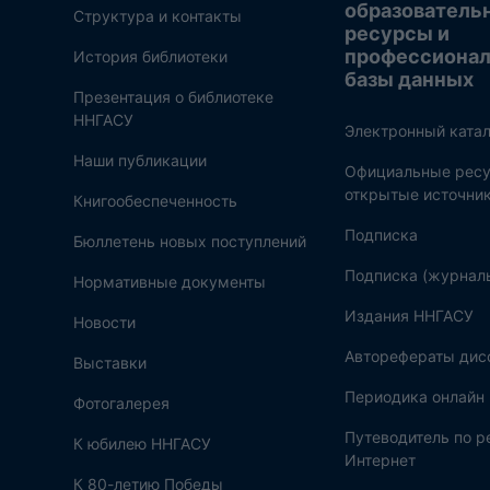
образователь
Структура и контакты
ресурсы и
профессиона
История библиотеки
базы данных
Презентация о библиотеке
ННГАСУ
Электронный катал
Наши публикации
Официальные ресу
открытые источни
Книгообеспеченность
Подписка
Бюллетень новых поступлений
Подписка (журнал
Нормативные документы
Издания ННГАСУ
Новости
Авторефераты дис
Выставки
Периодика онлайн
Фотогалерея
Путеводитель по 
К юбилею ННГАСУ
Интернет
К 80-летию Победы