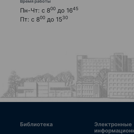
Время работы
00
45
Пн-Чт: с 8
до 16
00
30
Пт: с 8
до 15
Библиотека
Электронные
информацион