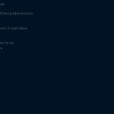
ощь
блиографического
ных и курсовых
кста на
ть