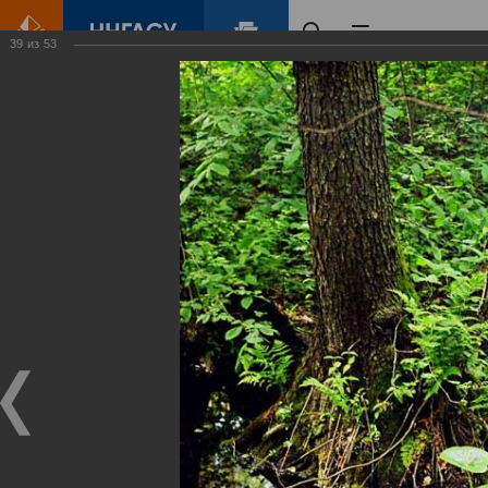
39
из
53
Главная
Контент
Зеленый Город
Виртуальные
выставки
(фотоальбомы)