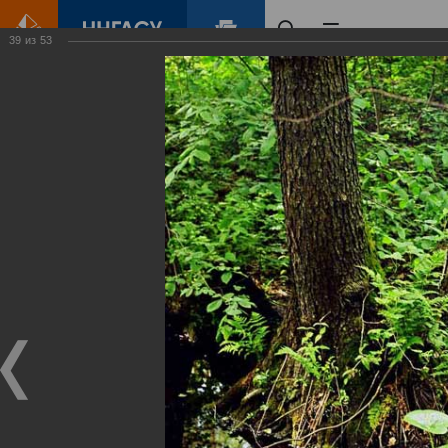
39
из
53
Главная
Контент
Зеленый Город
Виртуальные
выставки
(фотоальбомы)