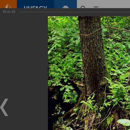
39
из
53
Главная
Контент
Зеленый Город
Виртуальные
выставки
(фотоальбомы)