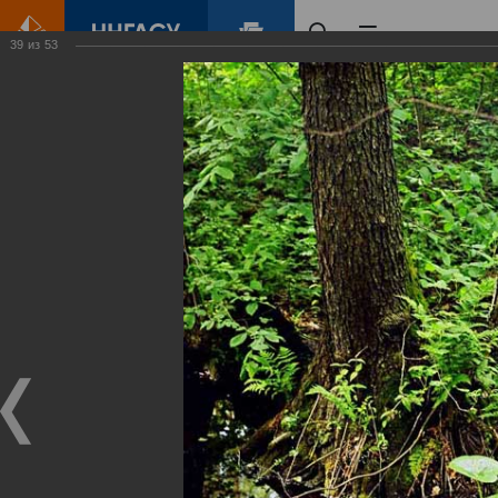
39
из
53
Главная
Контент
Зеленый Город
Виртуальные
выставки
(фотоальбомы)