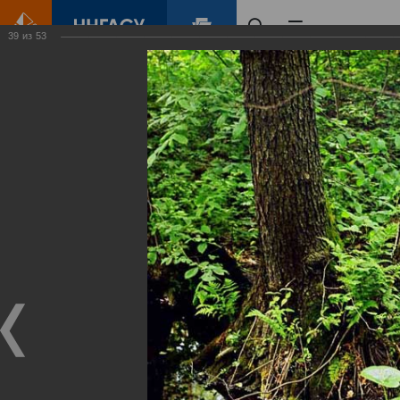
39
из
53
Главная
Контент
Зеленый Город
Виртуальные
выставки
(фотоальбомы)