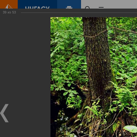
39
из
53
Главная
Контент
Зеленый Город
Виртуальные
выставки
(фотоальбомы)