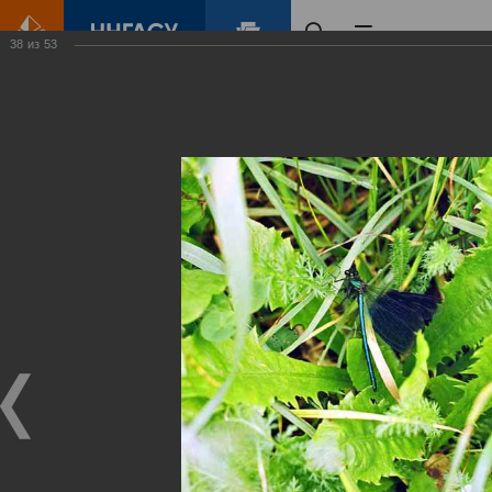
38
из
53
Главная
Контент
Зеленый Город
Виртуальные
выставки
(фотоальбомы)