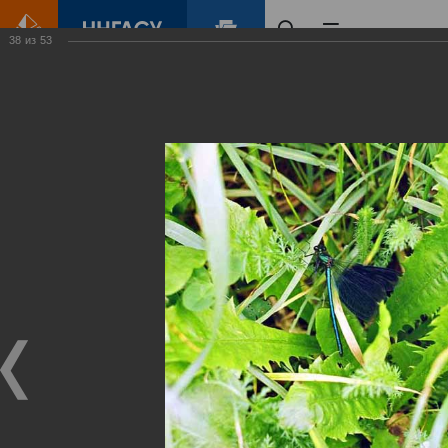
38
из
53
Главная
Контент
Зеленый Город
Виртуальные
выставки
(фотоальбомы)