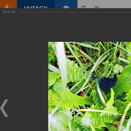
38
из
53
Главная
Контент
Зеленый Город
Виртуальные
выставки
(фотоальбомы)