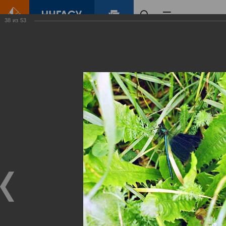
38
из
53
Главная
Контент
Зеленый Город
Виртуальные
выставки
(фотоальбомы)