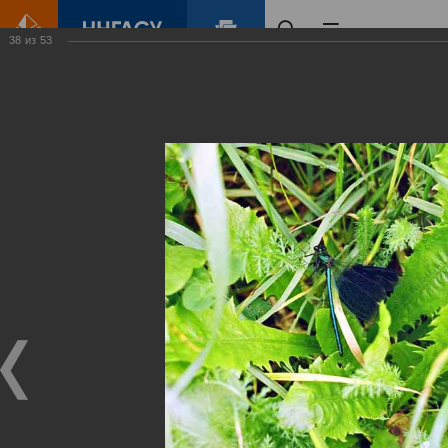
38
из
53
Главная
Контент
Зеленый Город
Виртуальные
выставки
(фотоальбомы)