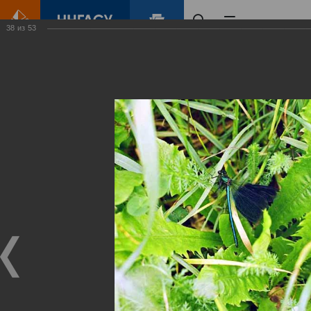
38
из
53
Главная
Контент
Зеленый Город
Виртуальные
выставки
(фотоальбомы)