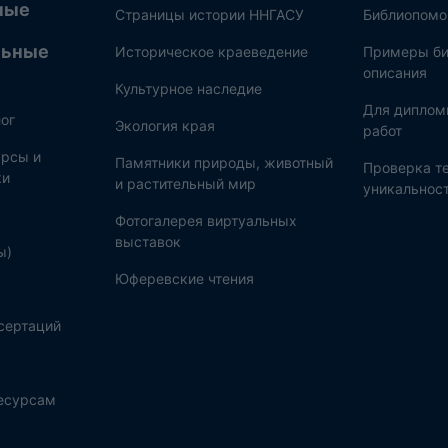
ные
Страницы истории ННГАСУ
Библиопом
льные
Историческое краеведение
Примеры би
описания
Культурное наследие
Для диплом
ог
Экология края
работ
рсы и
Памятники природы, животный
Проверка те
ки
и растительный мир
уникальнос
Фотогалерея виртуальных
выставок
ы)
Юферевские чтения
сертаций
ресурсам