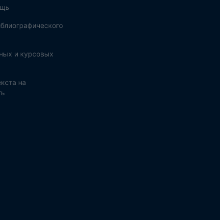
ощь
блиографического
ных и курсовых
кста на
ть