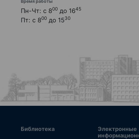
Время работы
00
45
Пн-Чт: с 8
до 16
00
30
Пт: с 8
до 15
Библиотека
Электронные
информацион