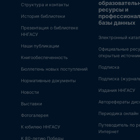
образователь
Структура и контакты
ресурсы и
профессиона
История библиотеки
базы данных
Презентация о библиотеке
ННГАСУ
Электронный катал
Наши публикации
Официальные ресу
открытые источни
Книгообеспеченность
Подписка
Бюллетень новых поступлений
Подписка (журнал
Нормативные документы
Издания ННГАСУ
Новости
Авторефераты дис
Выставки
Периодика онлайн
Фотогалерея
Путеводитель по 
К юбилею ННГАСУ
Интернет
К 80-летию Победы