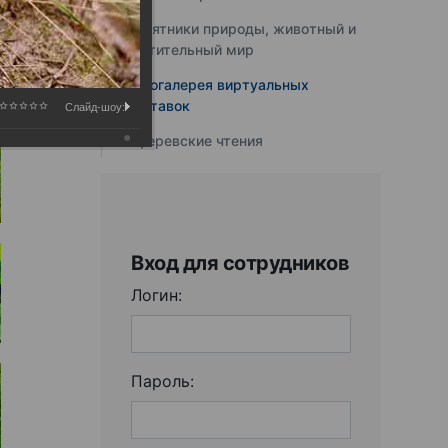
Памятники природы, животный и
растительный мир
Фотогалерея виртуальных
выставок
Слайд-шоу:
Юферевские чтения
Вход для сотрудников
Логин:
Пароль: