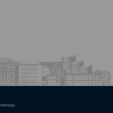
омощь