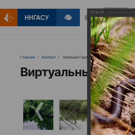
БИБЛИОТЕКА
37
из
53
БИБЛИОПОМОЩ
Главная
Контент
Зеленый Город
Виртуальные выст