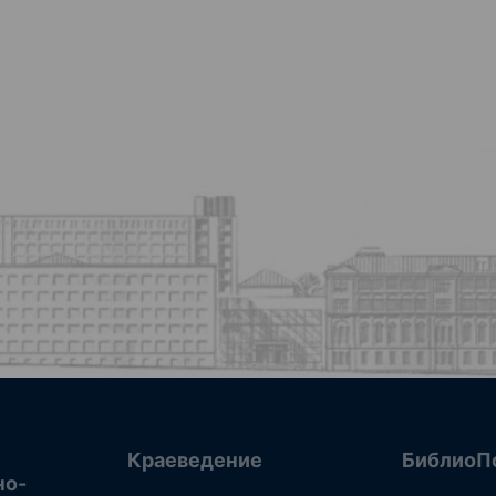
Краеведение
БиблиоП
но-