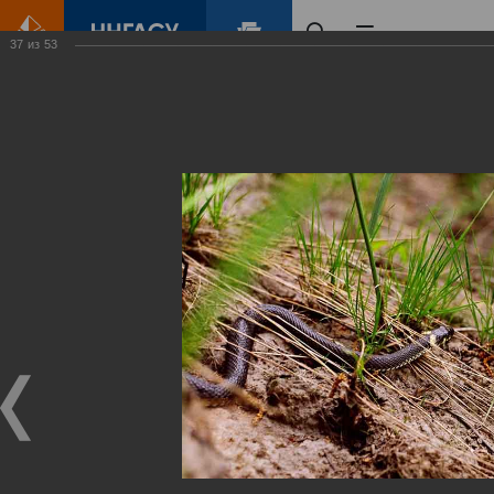
37
из
53
Главная
Контент
Зеленый Город
Виртуальные
выставки
(фотоальбомы)