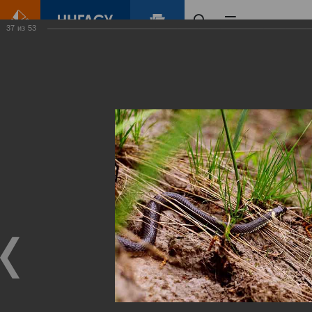
37
из
53
Главная
Контент
Зеленый Город
Виртуальные
выставки
(фотоальбомы)