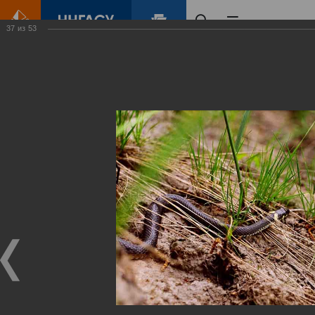
37
из
53
Главная
Контент
Зеленый Город
Виртуальные
выставки
(фотоальбомы)