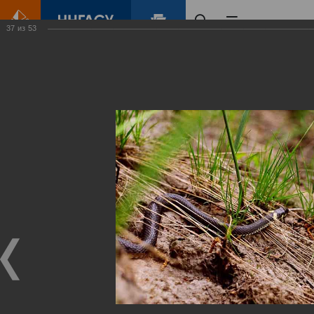
37
из
53
Главная
Контент
Зеленый Город
Виртуальные
выставки
(фотоальбомы)