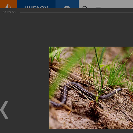
37
из
53
Главная
Контент
Зеленый Город
Виртуальные
выставки
(фотоальбомы)