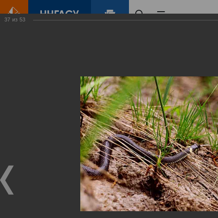
37
из
53
Главная
Контент
Зеленый Город
Виртуальные
выставки
(фотоальбомы)