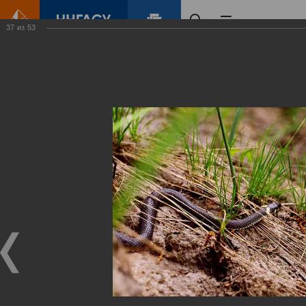
37
из
53
Главная
Контент
Зеленый Город
Виртуальные
выставки
(фотоальбомы)