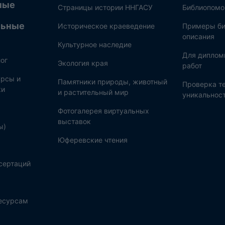
ные
Страницы истории ННГАСУ
Библиопом
льные
Историческое краеведение
Примеры би
описания
Культурное наследие
Для диплом
ог
Экология края
работ
рсы и
Памятники природы, животный
Проверка те
ки
и растительный мир
уникальнос
Фотогалерея виртуальных
выставок
ы)
Юферевские чтения
сертаций
ресурсам