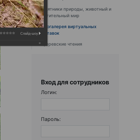
Памятники природы, животный и
растительный мир
Фотогалерея виртуальных
выставок
Слайд-шоу:
Юферевские чтения
Вход для сотрудников
Логин:
Пароль: