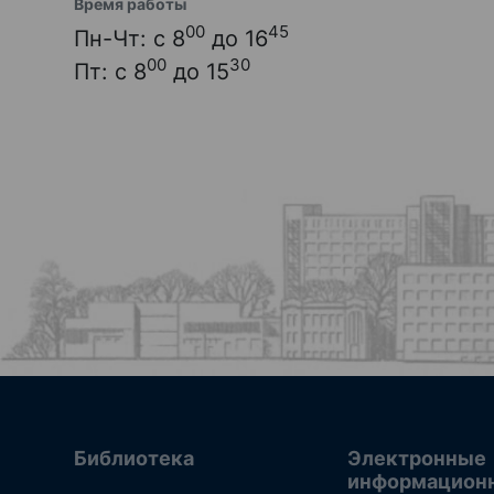
Время работы
00
45
Пн-Чт: с 8
до 16
00
30
Пт: с 8
до 15
Библиотека
Электронные
информацион