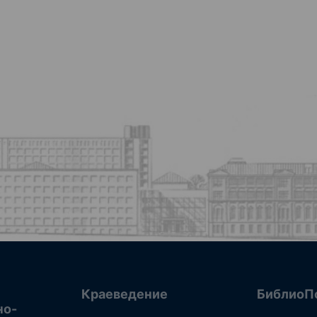
Краеведение
БиблиоП
но-