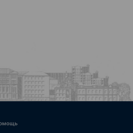
омощь