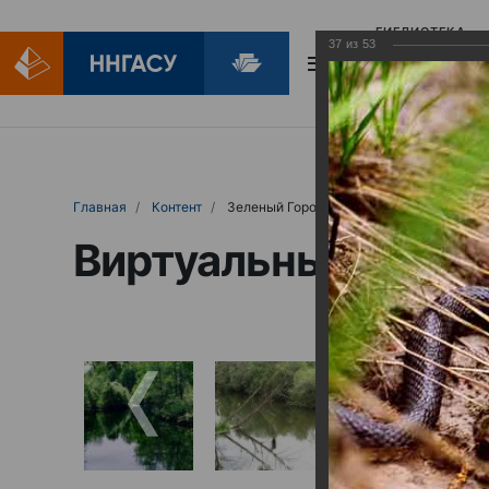
БИБЛИОТЕКА
37
из
53
БИБЛИОПОМОЩ
Главная
Контент
Зеленый Город
Виртуальные выст