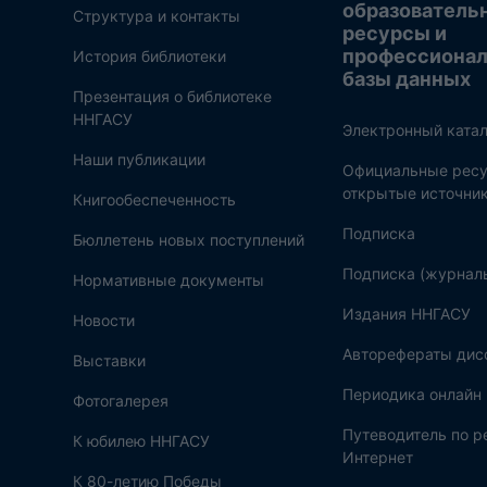
образователь
Структура и контакты
ресурсы и
профессиона
История библиотеки
базы данных
Презентация о библиотеке
ННГАСУ
Электронный катал
Наши публикации
Официальные ресу
открытые источни
Книгообеспеченность
Подписка
Бюллетень новых поступлений
Подписка (журнал
Нормативные документы
Издания ННГАСУ
Новости
Авторефераты дис
Выставки
Периодика онлайн
Фотогалерея
Путеводитель по 
К юбилею ННГАСУ
Интернет
К 80-летию Победы