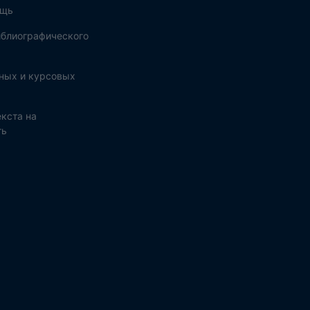
ощь
блиографического
ных и курсовых
кста на
ть